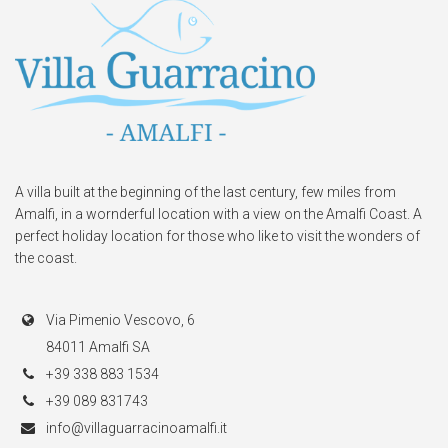
A villa built at the beginning of the last century, few miles from
Amalfi, in a wornderful location with a view on the Amalfi Coast. A
perfect holiday location for those who like to visit the wonders of
the coast.
Via Pimenio Vescovo, 6
84011 Amalfi SA
+39 338 883 1534
+39 089 831743
info@villaguarracinoamalfi.it